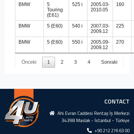
BMW
5
525 i
2005.03-
160
Touring
2010.05
(E61)
BMW
5 (E60)
540 i
2007.03-
225
2009.12
BMW
5 (E60)
550 i
2005.09-
270
2009.12
Önceki
1
2
3
4
Sonraki
CONTACT
Ahi Evran Caddesi Rentaş İş Merkezi
34398 Maslak - İstanbul - Türkiye
+90 212 276 63 00