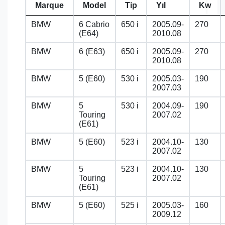
Marque
Model
Tip
Yıl
Kw
BMW
6 Cabrio
650 i
2005.09-
270
(E64)
2010.08
BMW
6 (E63)
650 i
2005.09-
270
2010.08
BMW
5 (E60)
530 i
2005.03-
190
2007.03
BMW
5
530 i
2004.09-
190
Touring
2007.02
(E61)
BMW
5 (E60)
523 i
2004.10-
130
2007.02
BMW
5
523 i
2004.10-
130
Touring
2007.02
(E61)
BMW
5 (E60)
525 i
2005.03-
160
2009.12