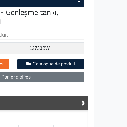
- Genleşme tankı,
i
duit
12733BW
es
Catalogue de produit
Panier d’offres