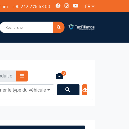
.com
+90 212 276 63 00
0
ner le type du véhicule
Recherche