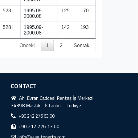
523 i
1995.09-
125
170
2000.08
528 i
1995.09-
142
193
2000.08
Önceki
1
2
Sonraki
CONTACT
Ahi Evran Caddesi Rentaş İş Merkezi
34398 Maslak - İstanbul - Türkiye
+90 212 276 63 00
+90 212 276 13 00
info@4uautoparts.com