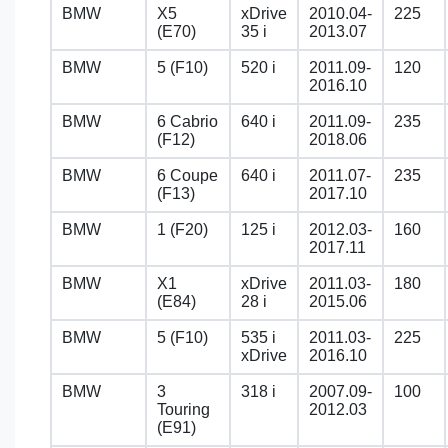
BMW
X5
xDrive
2010.04-
225
(E70)
35 i
2013.07
BMW
5 (F10)
520 i
2011.09-
120
2016.10
BMW
6 Cabrio
640 i
2011.09-
235
(F12)
2018.06
BMW
6 Coupe
640 i
2011.07-
235
(F13)
2017.10
BMW
1 (F20)
125 i
2012.03-
160
2017.11
BMW
X1
xDrive
2011.03-
180
(E84)
28 i
2015.06
BMW
5 (F10)
535 i
2011.03-
225
xDrive
2016.10
BMW
3
318 i
2007.09-
100
Touring
2012.03
(E91)