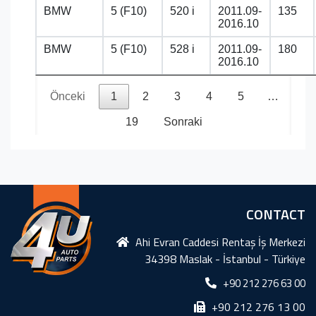
BMW
5 (F10)
520 i
2011.09-
135
2016.10
BMW
5 (F10)
528 i
2011.09-
180
2016.10
Önceki
1
2
3
4
5
…
19
Sonraki
CONTACT
Ahi Evran Caddesi Rentaş İş Merkezi
34398 Maslak - İstanbul - Türkiye
+90 212 276 63 00
+90 212 276 13 00