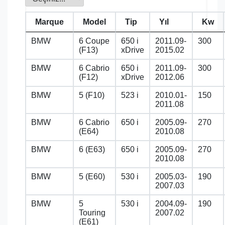
Marque
Model
Tip
Yıl
Kw
BMW
6 Coupe
650 i
2011.09-
300
(F13)
xDrive
2015.02
BMW
6 Cabrio
650 i
2011.09-
300
(F12)
xDrive
2012.06
BMW
5 (F10)
523 i
2010.01-
150
2011.08
BMW
6 Cabrio
650 i
2005.09-
270
(E64)
2010.08
BMW
6 (E63)
650 i
2005.09-
270
2010.08
BMW
5 (E60)
530 i
2005.03-
190
2007.03
BMW
5
530 i
2004.09-
190
Touring
2007.02
(E61)