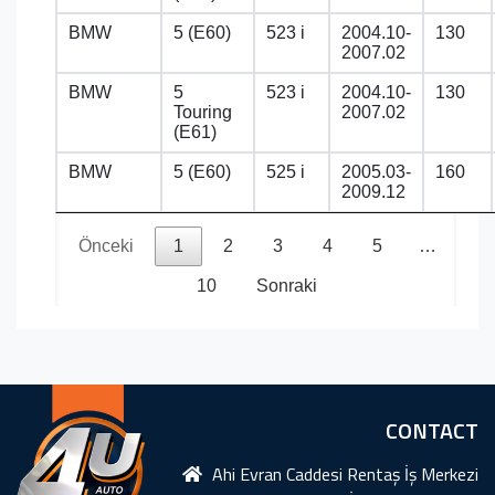
BMW
5 (E60)
523 i
2004.10-
130
2007.02
BMW
5
523 i
2004.10-
130
Touring
2007.02
(E61)
BMW
5 (E60)
525 i
2005.03-
160
2009.12
Önceki
1
2
3
4
5
…
10
Sonraki
CONTACT
Ahi Evran Caddesi Rentaş İş Merkezi