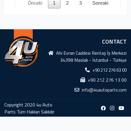
Önceki
1
2
3
Sonraki
CONTACT
Ahi Evran Caddesi Rentaş İş Merkezi
34398 Maslak - İstanbul - Türkiye
+90 212 276 63 00
+90 212 276 13 00
info@4uautoparts.com
Copyright 2020 4u Auto
Parts Tüm Hakları Saklıdır