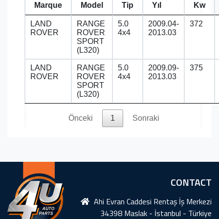
Marque
Model
Tip
Yıl
Kw
LAND
RANGE
5.0
2009.04-
372
ROVER
ROVER
4x4
2013.03
SPORT
(L320)
LAND
RANGE
5.0
2009.09-
375
ROVER
ROVER
4x4
2013.03
SPORT
(L320)
Önceki
1
Sonraki
CONTACT
Ahi Evran Caddesi Rentaş İş Merkezi
34398 Maslak - İstanbul - Türkiye