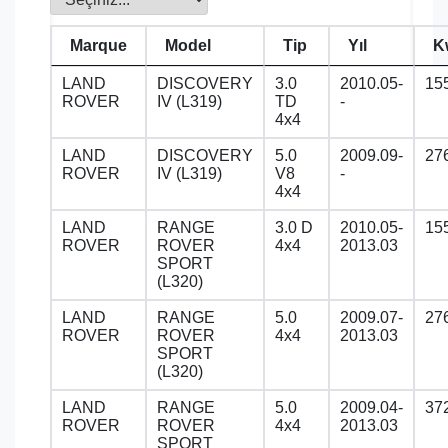
Marque
Model
Tip
Yıl
K
LAND
DISCOVERY
3.0
2010.05-
15
ROVER
IV (L319)
TD
-
4x4
LAND
DISCOVERY
5.0
2009.09-
27
ROVER
IV (L319)
V8
-
4x4
LAND
RANGE
3.0 D
2010.05-
15
ROVER
ROVER
4x4
2013.03
SPORT
(L320)
LAND
RANGE
5.0
2009.07-
27
ROVER
ROVER
4x4
2013.03
SPORT
(L320)
LAND
RANGE
5.0
2009.04-
37
ROVER
ROVER
4x4
2013.03
SPORT