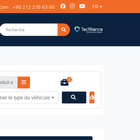
.com
+90 212 276 63 00
0
ner le type du véhicule
Recherche