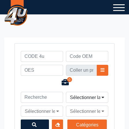
0
Sélectionner la marque du v
Sélectionner le modèle du véhicule
Sélectionner le type du véhi
Catégories