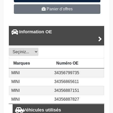
Panier d’offres
Information OE
Marques
Numéro OE
MINI
34356799735
MINI
34356865611
MINI
34356887151
MINI
34356887827
Véhicules utilisés