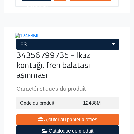
Recherche
FR
34356799735 - İkaz
kontağı, fren balatası
aşınması
Caractéristiques du produit
Code du produit
12488MI
Ajouter au panier d’offres
Catalogue de produit