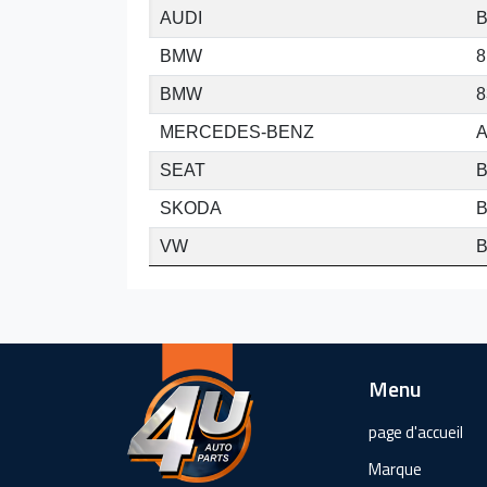
AUDI
B
BMW
8
BMW
8
MERCEDES-BENZ
A
SEAT
B
SKODA
B
VW
B
Menu
page d'accueil
Marque