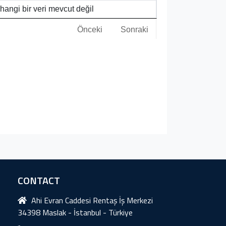
hangi bir veri mevcut değil
Önceki
Sonraki
CONTACT
Ahi Evran Caddesi Rentaş İş Merkezi
34398 Maslak - İstanbul - Türkiye