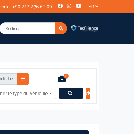
.com
+90 212 276 63 00
0
ner le type du véhicule
Recherche