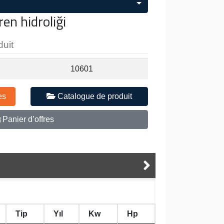
en hidroliği
duit
10601
es
Catalogue de produit
Panier d’offres
Tip
Yıl
Kw
Hp