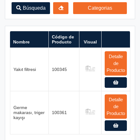
Búsqueda
Categorias
Código de
Nombre
Producto
Visual
Detalle
de
Yakıt filtresi
100345
Producto
Detalle
de
Germe
makarası, triger
100361
Producto
kayışı