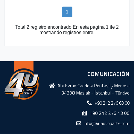
1
Total 2 registro encontrado En esta página 1 ile 2
mostrando registros entre.
COMUNICACIÓN
Ahi Evran Caddesi Rentaş İş Merkezi
34398 Maslak - İstanbul - Türkiye
+90 212 276 63 00
+90 212 276 13 00
info@4uautoparts.com