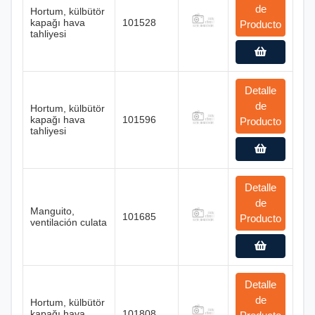
de
Hortum, külbütör
kapağı hava
101528
Producto
tahliyesi
Detalle
de
Hortum, külbütör
kapağı hava
101596
Producto
tahliyesi
Detalle
de
Manguito,
101685
Producto
ventilación culata
Detalle
de
Hortum, külbütör
kapağı hava
101808