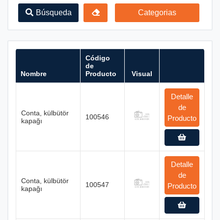
Búsqueda
Categorias
Código
de
Nombre
Producto
Visual
Detalle
de
Conta, külbütör
100546
Producto
kapağı
Detalle
de
Conta, külbütör
100547
Producto
kapağı