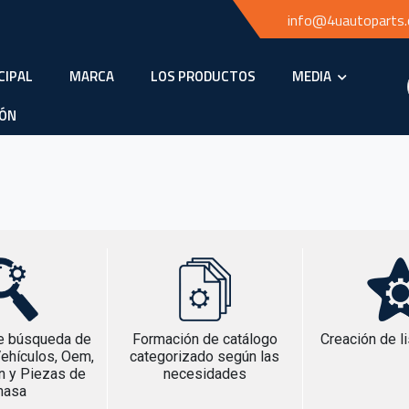
info@4uautoparts
CIPAL
MARCA
LOS PRODUCTOS
MEDIA
IÓN
de búsqueda de
Formación de catálogo
Creación de li
Vehículos, Oem,
categorizado según las
n y Piezas de
necesidades
masa