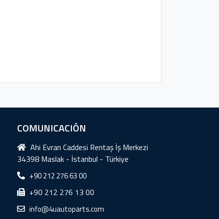
COMUNICACIÓN
Ahi Evran Caddesi Rentaş İş Merkezi
34398 Maslak - İstanbul - Türkiye
+90 212 276 63 00
+90 212 276 13 00
info@4uautoparts.com