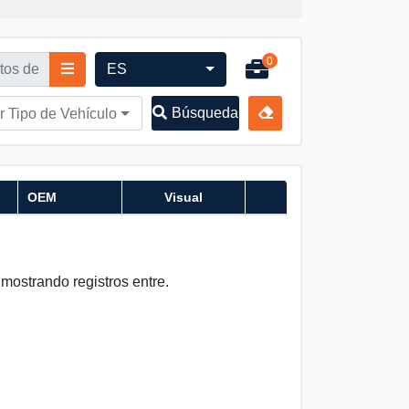
0
ES
Búsqueda
r Tipo de Vehículo
OEM
Visual
 mostrando registros entre.