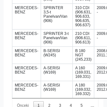
MERCEDES-
SPRINTER
310 CDI
2009.
BENZ
3,5-t
(906.631,
-
Panelvan/Van
906.633,
(906)
906.635,
906.637)
MERCEDES-
SPRINTER 3-t
210 CDI
2009.
BENZ
Panelvan/Van
(906.611,
-
(906)
906.613)
MERCEDES-
B-SERISI
B 180
2008.
BENZ
(W245)
NGT
2011.
(245.233)
MERCEDES-
A-SERISI
A 160
2009.
BENZ
(W169)
(169.031,
2012.
169.331)
MERCEDES-
A-SERISI
A 180
2009.
BENZ
(W169)
(169.032,
2012.
169.332)
Önceki
1
2
3
4
5
…