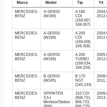
Marca
Model
Tip
Yıl
MERCEDES-
A-SERISI
A 180
2004.
BENZ
(W169)
CDI
2012.
(169.007,
169.307)
MERCEDES-
A-SERISI
A 200
2004.
BENZ
(W169)
CDI
2012.
(169.008,
169.308)
MERCEDES-
A-SERISI
A 200
2005.
BENZ
(W169)
TURBO
2012.
(169.034,
169.334)
MERCEDES-
B-SERISI
B 170
2008.
BENZ
(W245)
NGT
2011.
(245.233)
MERCEDES-
SPRINTER
310 CDI
2009.
BENZ
3,5-t
(906.731,
2013.
Minibüs/Otobüs
906.733,
(906)
906.735)