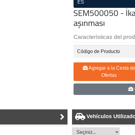
ES
SEM500050 - İkaz
aşınması
Características del pro
Código de Producto
Agregar a la Cesta d
Ofertas
Vehículos Utilizad