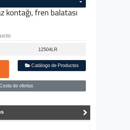
 kontağı, fren balatası
ducto
12504LR
e
Catálogo de Productos
Cesta de ofertas
os