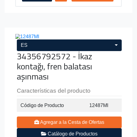
ES
34356792572 - İkaz
kontağı, fren balatası
aşınması
Características del producto
Código de Producto
12487MI
Agregar a la Cesta de Ofertas
Catálogo de Productos