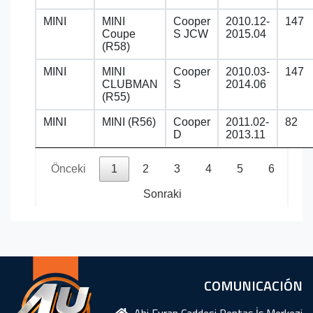
MINI
MINI
Cooper
2010.12-
147
Coupe
S JCW
2015.04
(R58)
MINI
MINI
Cooper
2010.03-
147
CLUBMAN
S
2014.06
(R55)
MINI
MINI (R56)
Cooper
2011.02-
82
D
2013.11
Önceki
1
2
3
4
5
6
Sonraki
COMUNICACIÓN
Ahi Evran Caddesi Rentaş İş Merkezi