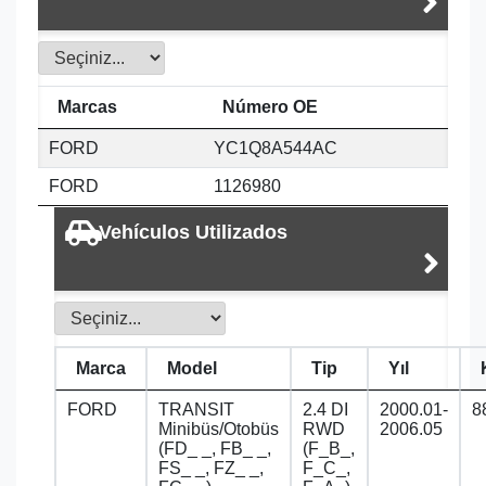
Marcas
Número OE
FORD
YC1Q8A544AC
FORD
1126980
Vehículos Utilizados
Marca
Model
Tip
Yıl
FORD
TRANSIT
2.4 DI
2000.01-
8
Minibüs/Otobüs
RWD
2006.05
(FD_ _, FB_ _,
(F_B_,
FS_ _, FZ_ _,
F_C_,