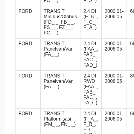
FC_ _)
F_A_)
FORD
TRANSIT
2.4 DI
2000.01-
6
Minibüs/Otobüs
(F_B_,
2006.05
(FD_ _, FB_ _,
F_C_,
FS_ _, FZ_ _,
F_A_)
FC_ _)
FORD
TRANSIT
2.4 DI
2000.01-
6
Panelvan/Van
(FAA_,
2006.05
(FA_ _)
FAB_,
FAC_,
FAD_)
FORD
TRANSIT
2.4 DI
2000.01-
8
Panelvan/Van
RWD
2006.05
(FA_ _)
(FAA_,
FAB_,
FAC_,
FAD_)
FORD
TRANSIT
2.4 DI
2000.01-
6
Platform şasi
(F_A_,
2006.05
(FM_ _, FN_ _)
F_B_,
F_C_,