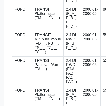
F_D_)
FORD
TRANSIT
2.4 DI
2000.01-
8
Platform şasi
(F_A_,
2006.05
(FM_ _, FN_ _)
F_B_,
F_C_,
F_D_)
FORD
TRANSIT
2.4 DI
2000.01-
5
Minibüs/Otobüs
RWD
2006.05
(FD_ _, FB_ _,
(F_B_,
FS_ _, FZ_ _,
F_C_)
FC_ _)
FORD
TRANSIT
2.4 DI
2000.01-
5
Panelvan/Van
RWD
2006.05
(FA_ _)
(FAA_,
FAB_,
FAC_,
FAD_)
FORD
TRANSIT
2.4 DI
2000.01-
5
Platform şasi
(F_A_,
2006.05
(FM_ _, FN_ _)
F_B_,
F_C_,