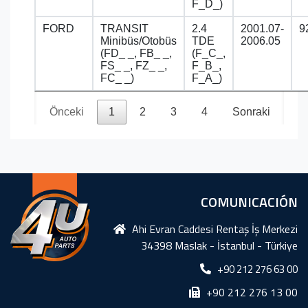
F_D_)
FORD
TRANSIT
2.4
2001.07-
9
Minibüs/Otobüs
TDE
2006.05
(FD_ _, FB_ _,
(F_C_,
FS_ _, FZ_ _,
F_B_,
FC_ _)
F_A_)
Önceki
1
2
3
4
Sonraki
COMUNICACIÓN
Ahi Evran Caddesi Rentaş İş Merkezi
34398 Maslak - İstanbul - Türkiye
+90 212 276 63 00
+90 212 276 13 00