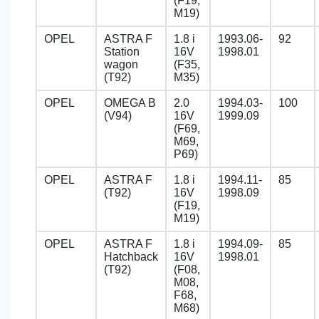
(F19,
M19)
OPEL
ASTRA F
1.8 i
1993.06-
92
Station
16V
1998.01
wagon
(F35,
(T92)
M35)
OPEL
OMEGA B
2.0
1994.03-
100
(V94)
16V
1999.09
(F69,
M69,
P69)
OPEL
ASTRA F
1.8 i
1994.11-
85
(T92)
16V
1998.09
(F19,
M19)
OPEL
ASTRA F
1.8 i
1994.09-
85
Hatchback
16V
1998.01
(T92)
(F08,
M08,
F68,
M68)