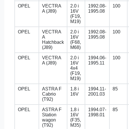
OPEL
VECTRA
2.0 i
1992.08-
100
A (J89)
16V
1995.08
(F19,
M19)
OPEL
VECTRA
2.0 i
1992.08-
100
A
16V
1995.08
Hatchback
(F68,
(J89)
M68)
OPEL
VECTRA
2.0 i
1994.06-
100
A (J89)
16V
1995.11
4x4
(F19,
M19)
OPEL
ASTRA F
1.8 i
1994.11-
85
Cabrio
16V
2001.03
(T92)
OPEL
ASTRA F
1.8 i
1994.07-
85
Station
16V
1998.01
wagon
(F35,
(T92)
M35)