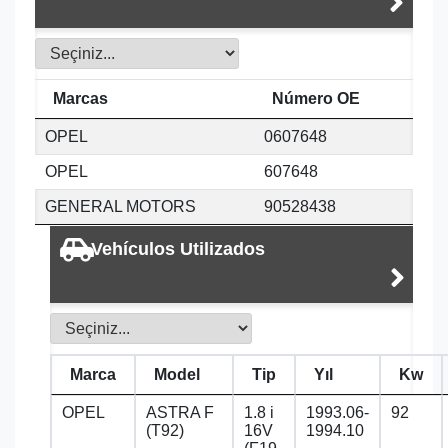
Marcas
Número OE
OPEL
0607648
OPEL
607648
GENERAL MOTORS
90528438
Vehículos Utilizados
Marca
Model
Tip
Yıl
Kw
OPEL
ASTRA F
1.8 i
1993.06-
92
(T92)
16V
1994.10