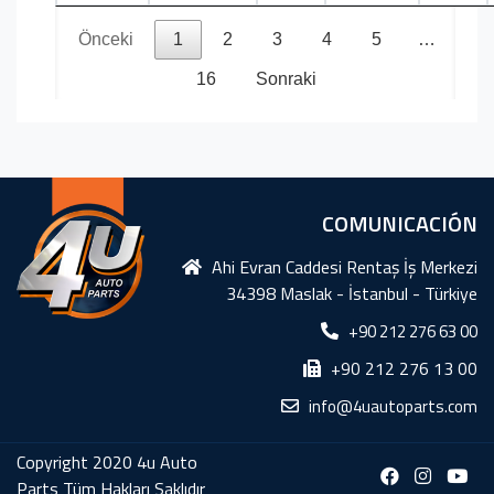
Önceki
1
2
3
4
5
…
16
Sonraki
COMUNICACIÓN
Ahi Evran Caddesi Rentaş İş Merkezi
34398 Maslak - İstanbul - Türkiye
+90 212 276 63 00
+90 212 276 13 00
info@4uautoparts.com
Copyright 2020 4u Auto
Parts Tüm Hakları Saklıdır