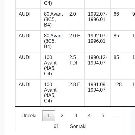
C4)
AUDI
80 Avant
2.0
1992.07-
66
9
(8C5,
1996.01
B4)
AUDI
80 Avant
2.0 E
1992.07-
85
1
(8C5,
1996.01
B4)
AUDI
100
2.5
1990.12-
85
1
Avant
TDI
1994.07
(4A5,
C4)
AUDI
100
2.8 E
1991.09-
128
1
Avant
1994.07
(4A5,
C4)
Önceki
1
2
3
4
5
…
61
Sonraki