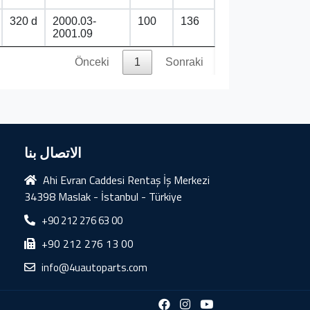
320 d
2000.03-
100
136
2001.09
Önceki
1
Sonraki
الاتصال بنا
Ahi Evran Caddesi Rentaş İş Merkezi
34398 Maslak - İstanbul - Türkiye
+90 212 276 63 00
+90 212 276 13 00
info@4uautoparts.com