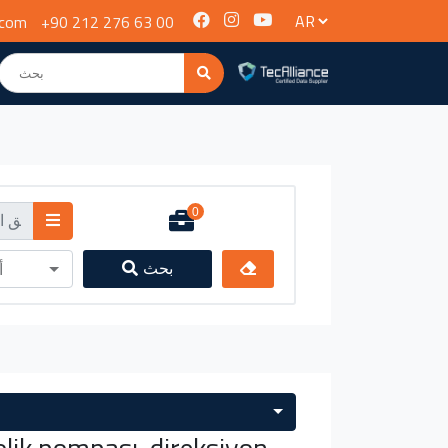
.com
+90 212 276 63 00
0
بحث
أ
lik pompası, direksiyon