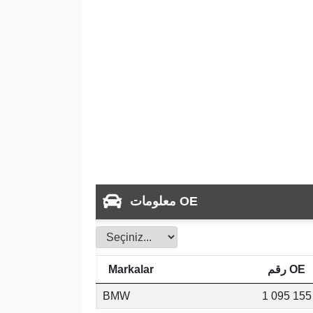
معلومات OE
رقم OE
Markalar
BMW
1 095 155