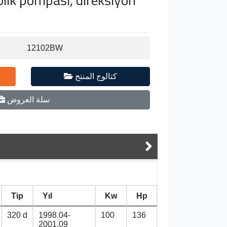
12102BW
كتالوج المنتج
سلة العروض
Tip
Yıl
Kw
Hp
320 d
1998.04-
100
136
2001.09