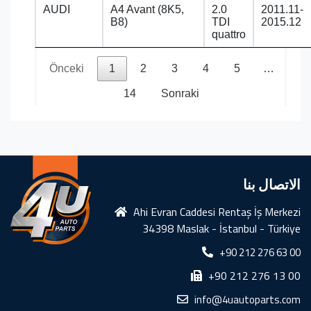
AUDI
A4 Avant (8K5,
2.0
2011.11-
B8)
TDI
2015.12
quattro
Önceki
1
2
3
4
5
…
14
Sonraki
الاتصال بنا
Ahi Evran Caddesi Rentaş İş Merkezi
34398 Maslak - İstanbul - Türkiye
+90 212 276 63 00
+90 212 276 13 00
info@4uautoparts.com