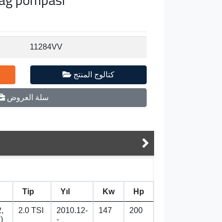
11284VV
كتالوج المنتج
سلة العروض
Tip
Yıl
Kw
Hp
,
2.0 TSI
2010.12-
147
200
)
-