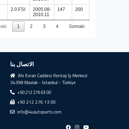
2.0 FSI
2005.08-
147
200
2010.11
eki
1
2
3
4
Sonraki
الاتصال بنا
Ahi Evran Caddesi Rentaş İş Merkezi
34398 Maslak - İstanbul - Türkiye
+90 212 276 63 00
+90 212 276 13 00
info@4uautoparts.com