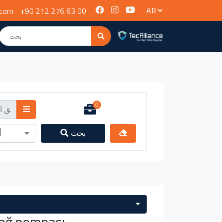
.com
+90 212 276 63 00
0
بحث
أ
Yağ pompası