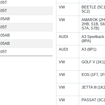
105T
VW
BEETLE (5C1
105T
5C2)
 105AB
VW
AMAROK (2H
2HB, S1B, S6
105T
S7A, S7B)
 105AB
AUDI
A3 Sportback
(8PA)
 105AB
AUDI
A3 (8P1)
105T
VW
GOLF V (1K1
VW
EOS (1F7, 1F
VW
JETTA III (1K2
VW
PASSAT (3C2