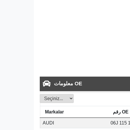
معلومات OE
رقم OE
Markalar
AUDI
06J 115