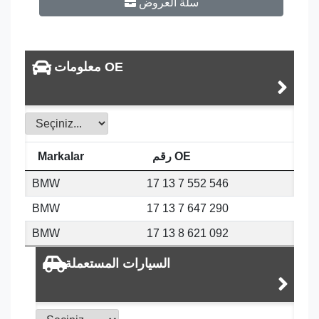
سلة العروض
معلومات OE
رقم OE
Markalar
BMW
17 13 7 552 546
BMW
17 13 7 647 290
BMW
17 13 8 621 092
السيارات المستعملة