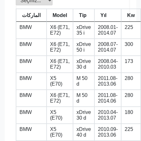
Kw
Yıl
Tip
Model
الماركات
BMW
X6 (E71,
xDrive
2008.01-
225
E72)
35 i
2014.07
BMW
X6 (E71,
xDrive
2008.07-
300
E72)
50 i
2014.07
BMW
X6 (E71,
xDrive
2008.04-
173
E72)
30 d
2010.03
BMW
X5
M 50
2011.08-
280
(E70)
d
2013.06
BMW
X6 (E71,
M 50
2011.08-
280
E72)
d
2014.06
BMW
X5
xDrive
2010.04-
180
(E70)
30 d
2013.07
BMW
X5
xDrive
2010.09-
225
(E70)
40 d
2013.06