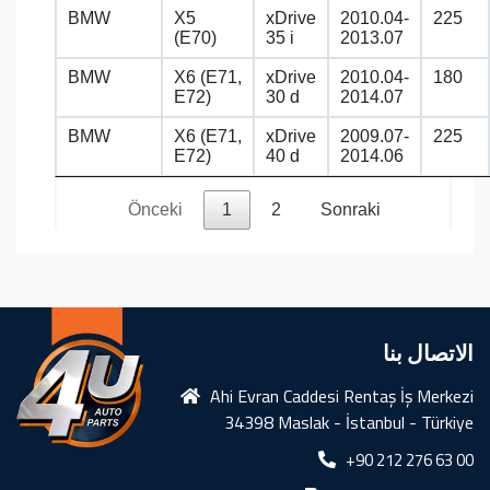
BMW
X5
xDrive
2010.04-
225
(E70)
35 i
2013.07
BMW
X6 (E71,
xDrive
2010.04-
180
E72)
30 d
2014.07
BMW
X6 (E71,
xDrive
2009.07-
225
E72)
40 d
2014.06
Önceki
1
2
Sonraki
الاتصال بنا
Ahi Evran Caddesi Rentaş İş Merkezi
34398 Maslak - İstanbul - Türkiye
+90 212 276 63 00