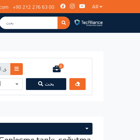
.com
+90 212 276 63 00
0
بحث
أ
enleşme tankı, soğutma