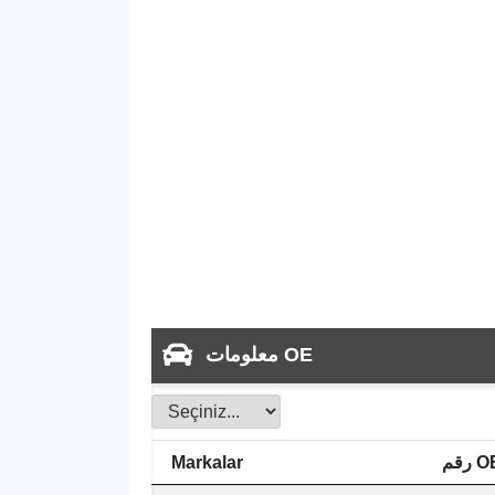
معلومات OE
م OE
Markalar