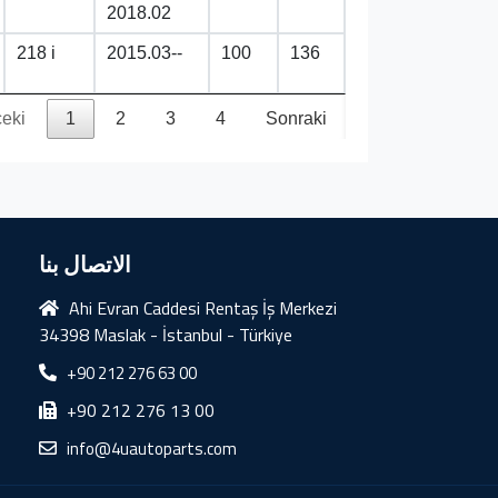
2018.02
218 i
2015.03--
100
136
eki
1
2
3
4
Sonraki
الاتصال بنا
Ahi Evran Caddesi Rentaş İş Merkezi
34398 Maslak - İstanbul - Türkiye
+90 212 276 63 00
+90 212 276 13 00
info@4uautoparts.com