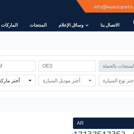
info@4uautoparts
الاتصال بنا
وسائل الإعلام
المنتجات
الماركات
ختر نوع السيارة
أختر موديل السيارة
أختر ماركة
AR
17137617362 - G