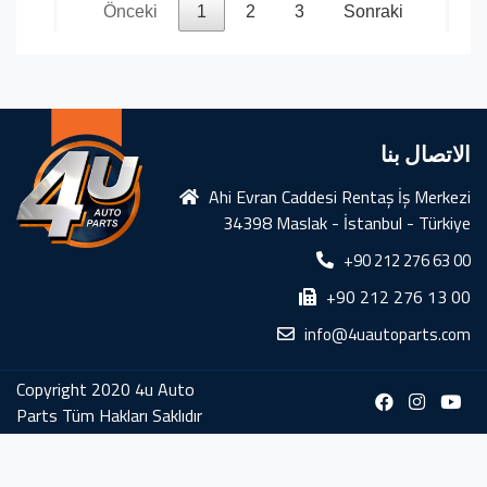
Önceki
1
2
3
Sonraki
الاتصال بنا
Ahi Evran Caddesi Rentaş İş Merkezi
34398 Maslak - İstanbul - Türkiye
+90 212 276 63 00
+90 212 276 13 00
info@4uautoparts.com
Copyright 2020 4u Auto
Parts Tüm Hakları Saklıdır