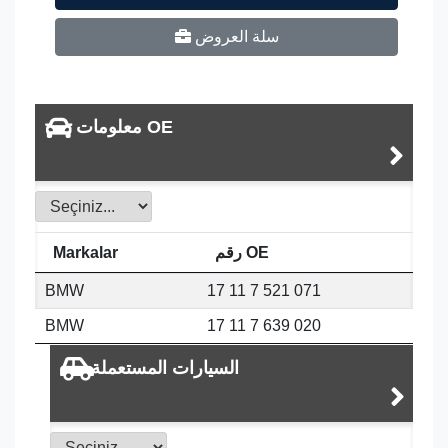
سلة العروض
معلومات OE
رقم OE
Markalar
BMW
17 11 7 521 071
BMW
17 11 7 639 020
السيارات المستعملة