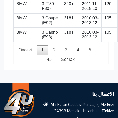
BMW
3 (F30,
320 d
2011.11-
120
F80)
2018.10
BMW
3 Coupe
318 i
2010.03-
105
(E92)
2013.12
BMW
3 Cabrio
318 i
2010.03-
105
(E93)
2013.12
Önceki
1
2
3
4
5
…
45
Sonraki
الاتصال بنا
Ahi Evran Caddesi Rentaş İş Merkezi
34398 Maslak - İstanbul - Türkiye