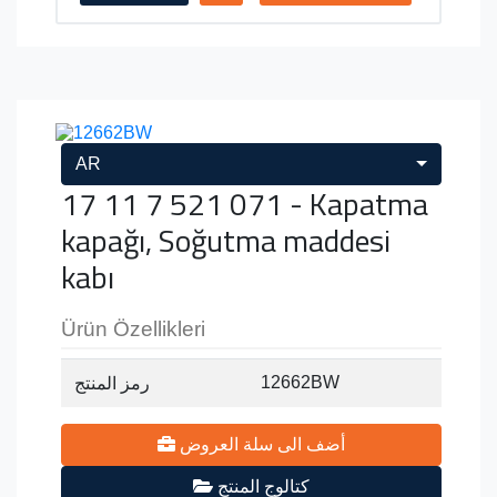
AR
17 11 7 521 071 - Kapatma
kapağı, Soğutma maddesi
kabı
Ürün Özellikleri
12662BW
رمز المنتج
أضف الى سلة العروض
كتالوج المنتج