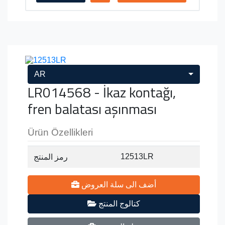
AR
LR014568 - İkaz kontağı,
fren balatası aşınması
Ürün Özellikleri
12513LR
رمز المنتج
أضف الى سلة العروض
كتالوج المنتج