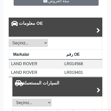
سلة العروض
معلومات OE
رقم OE
Markalar
LAND ROVER
LR014568
LAND ROVER
LR019401
السيارات المستعملة