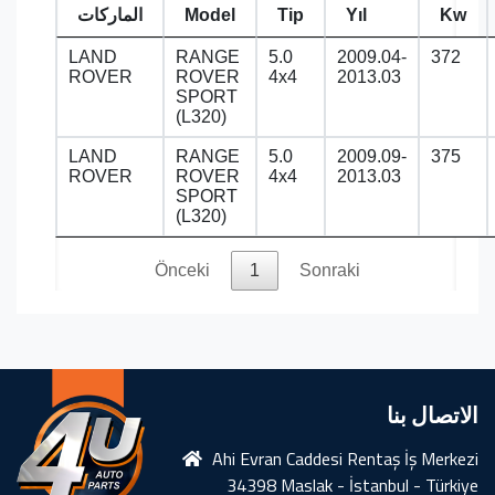
Kw
Yıl
Tip
Model
الماركات
LAND
RANGE
5.0
2009.04-
372
ROVER
ROVER
4x4
2013.03
SPORT
(L320)
LAND
RANGE
5.0
2009.09-
375
ROVER
ROVER
4x4
2013.03
SPORT
(L320)
Önceki
1
Sonraki
الاتصال بنا
Ahi Evran Caddesi Rentaş İş Merkezi
34398 Maslak - İstanbul - Türkiye