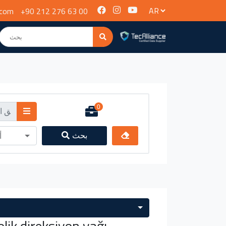
.com
+90 212 276 63 00
0
بحث
أ
lik direksiyon yağı