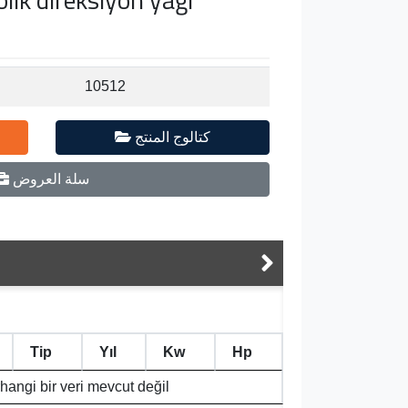
10512
كتالوج المنتج
سلة العروض
Tip
Yıl
Kw
Hp
hangi bir veri mevcut değil